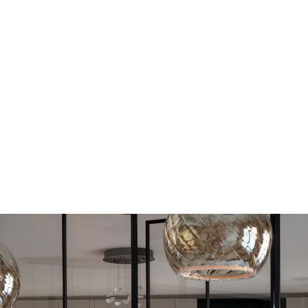
maatwerkinteri
monieus, tijdloo