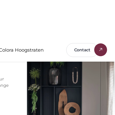
ur
ange