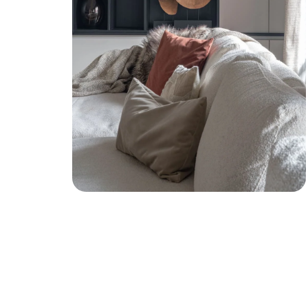
x
t
r
a
s
f
e
e
r