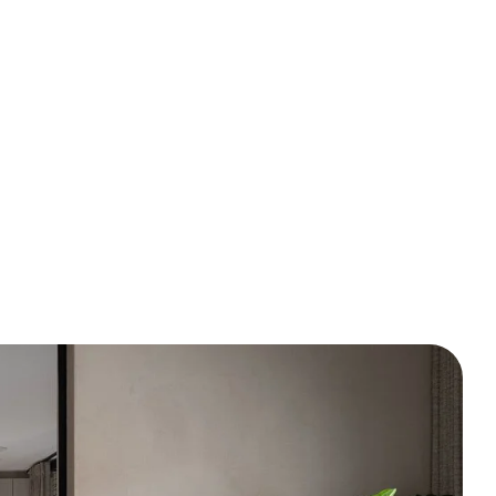
eurs zo
uniek,
s
dat je je