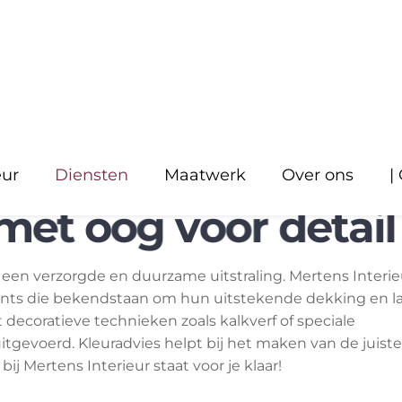
m
e
t
o
o
g
v
o
o
r
d
e
t
a
i
l
r een verzorgde en duurzame uitstraling. Mertens Interie
aints die bekendstaan om hun uitstekende dekking en l
 decoratieve technieken zoals kalkverf of speciale
 uitgevoerd. Kleuradvies helpt bij het maken van de juiste
ij Mertens Interieur staat voor je klaar!
ormatie betekenen en zorgen voor een frisse en
zorgvuldig voorbereid en afgewerkt om een egaal en
staan we voor!