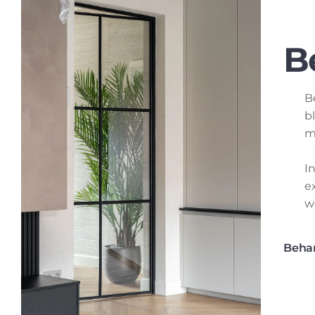
B
b
m
I
e
w
Beha