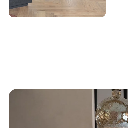
We creëren 
stijlvol, har