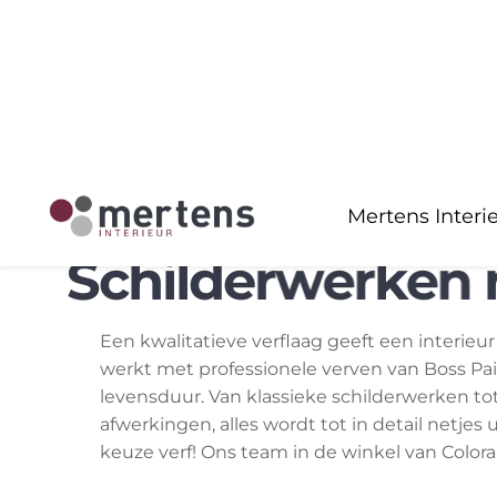
S
c
h
i
l
d
e
r
w
e
r
k
e
n
Een kwalitatieve verflaag geeft een interieu
werkt met professionele verven van Boss P
levensduur. Van klassieke schilderwerken tot
afwerkingen, alles wordt tot in detail netjes
keuze verf! Ons team in de winkel van Colora b
Schilderwerken kunnen een volledige transf
harmonieuze uitstraling. Elk project wordt 
professioneel resultaat te garanderen. Daar 
Schilderwerken