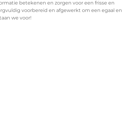
e
h
a
n
g
p
a
p
i
e
r
v
o
o
r
e