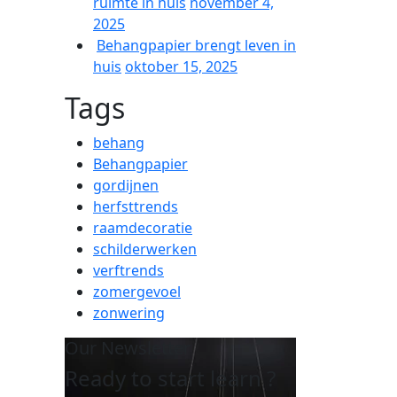
ruimte in huis
november 4,
2025
Behangpapier brengt leven in
huis
oktober 15, 2025
Tags
behang
Behangpapier
gordijnen
herfsttrends
raamdecoratie
schilderwerken
verftrends
zomergevoel
zonwering
Our Newsletter
Ready to start learn ?