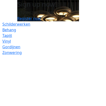
Sign up now!
+(123) 1234-567-8901
Register now
Schilderwerken
Behang
Tapijt
Vinyl
Gordijnen
Zonwering