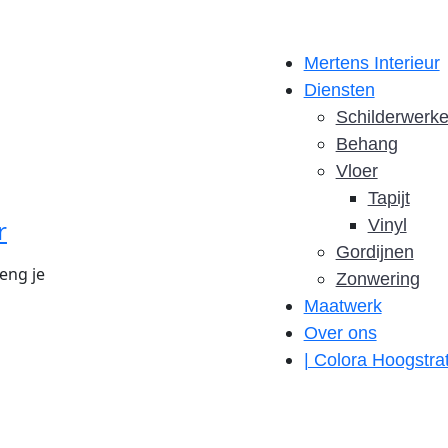
Mertens Interieur
Diensten
Schilderwerk
Behang
Vloer
Tapijt
r
Vinyl
Gordijnen
reng je
Zonwering
Maatwerk
Over ons
| Colora Hoogstra